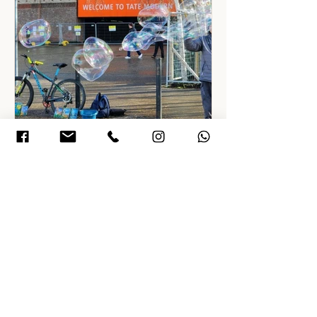
30 במרץ 2023
זמן קריאה 15 דקות
לונדון עם ילדים ונוער - רשימת
המלצות