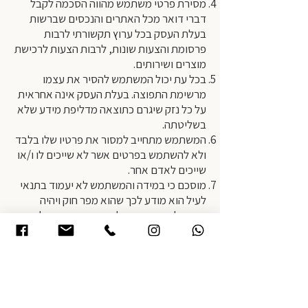
מסירת פרטי משתמש מהווה הסכמה לקבל
דברי דואר מכל האתרים והנכסים שברשות
בעלת העסק בכל ערוץ תקשורתי לרבות
פרסומת והצעות שונות, לרבות הצעות לרכישת
מוצרים ושירותים.
בכל עת יכול המשתמש להסיר את עצמו
מרשימת התפוצה. בעלת העסק אינה אחראית
על כל נזק שיגרם כתוצאה מדליפת מידע שלא
בשליטתה.
המשתמש מתחייב למסור את פרטיו שלו בלבד
ולא להשתמש בפרטים אשר לא שייכים לו ו/או
שייכים לאדם אחר.
מוסכם כי במידה והמשתמש לא יעמוד בתנאי
לעיל הוא מודע לכך שהוא מפר חוק ויהיה
מחויב לפצות את בעלת העסק בהתאם לחוק.
המשתמש מתחייב כאמור להסיר כל אחריות
מבעלת האתר בכפוף לתנאים המופעים
בתקנון זה.
כמו כן מתחייב המשתמש שלא לדרוש פיצוי
כזה או אחר מבעלת האתר מפאת תקלות
שאירעו מסיבות טכניות ובתום לב.