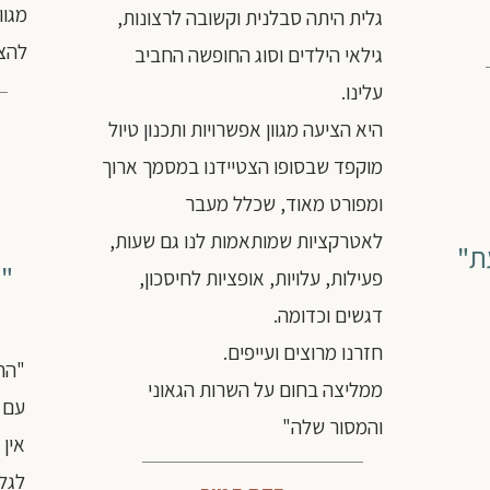
מגוו
גלית היתה סבלנית וקשובה לרצונות,
להצל
גילאי הילדים וסוג החופשה החביב
עלינו.
היא הציעה מגוון אפשרויות ותכנון טיול
מוקפד שבסופו הצטיידנו במסמך ארוך
ומפורט מאוד, שכלל מעבר
לאטרקציות שמותאמות לנו גם שעות,
ת"
"ה
פעילות, עלויות, אופציות לחיסכון,
דגשים וכדומה.
חזרנו מרוצים ועייפים.
"הח
ממליצה בחום על השרות הגאוני
עם ס
והמסור שלה"
אין 
לגל