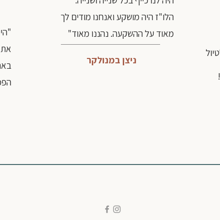
היה לנו כייף בכל שנייה ושנייה.
הלו"ז היה מושקע ואנחנו מודים לך
"הי
מאוד על ההשקעה. נהננו מאוד"
את 
יול
ניצן במנולקר
באה
הפכ
נמל הבית
|
בלוגטיול
|
יומן טיול
|
תכנון טיול
|
יצירת קשר