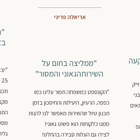
אריאלה פריני
"ת
בצ
קעה
"ממליצה בחום על
"יצא
השירות
הגאוני והמסור"
ייק
תכננ
"הקונספט כמשפחה תפור עלינו כמו
לוורשה. היינו קבוצה של 24 בני
מקצו
כפפה. הרעיון, היעילות והחיסכון בזמן
אים
התכנ
תכנון טיול שהשירות מאפשר לנו להנות
מסעד
ממנו כלקוחות הוא פשוט גאוני!
פ
גלית
לצידו גם העלות סבירה בהחלט!