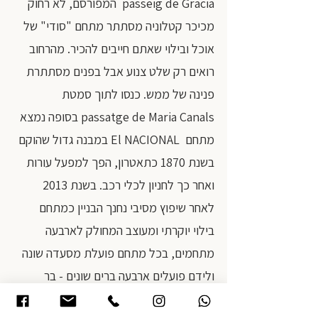
passeig de Gracia  המפורסם, לא רחוק 
מכיכר קטלוניה מסתתר מתחם "סודי" של 
אוכל ובילוי שאתם חייבים להכיר. מהרחוב 
רואים רק שלט צנוע אבל בפנים מסתתרת 
פנינה של ממש. כנסו לתוך סמטת 
passatge de Maria Canals בסופה נמצא 
מתחם  El NACIONAL במבנה גדול שהוקם 
בשנת 1870 כתאטרון, הפך למפעל עורות 
ואחר כך לחניון לכלי רכב. בשנת 2013 
לאחר שיפוץ מסיבי נחנך הבניין כמתחם 
בילוי יוקרתי ומעוצב המחולק לארבעה 
מתחמים, בכל מתחם פועלת מסעדה שונה 
ולידם פועלים ארבעה ברים שונים - בר 
צדפות, בר בירות, בר יין ובר קוקטיילים. 