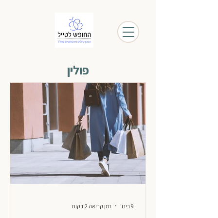
פולין
9 בינו׳
זמן קריאה 2 דקות