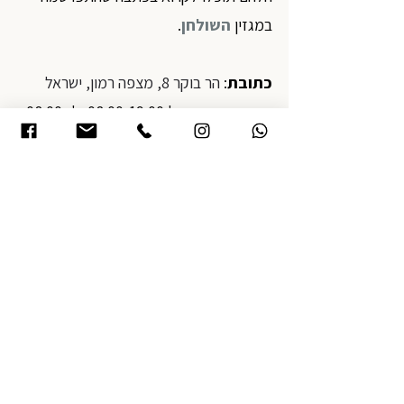
במגזין 
השולחן
.
כתובת
: 
הר בוקר 8, מצפה רמון, ישראל
שעות פתיחה
: ה' 08:00-19:00, ו' 08:00-
15:00
אתר
:
https://www.lashabakery.com/
נהניתם לקרוא? רוצים לקבל עדכונים למייל 
כשיעלה פוסט חדש?
זה המקום להירשם
תיוגים:
המלצות
טיולים בישראל
מצפה רמון